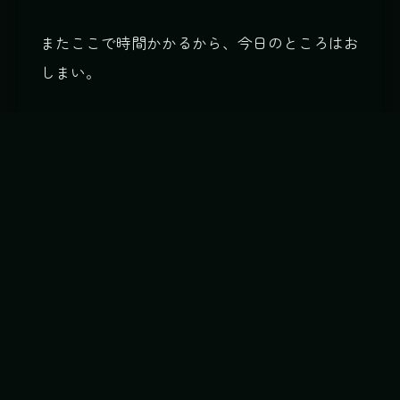
またここで時間かかるから、今日のところはお
しまい。
なんか、また面白いものを作りたいなーと思い
ながら…今日が終わった＼(゜ロ＼)(／ロ゜)／
「最後まで読んでくれてありがとう。この記録
があなたの旅の助けになれば嬉しい。」